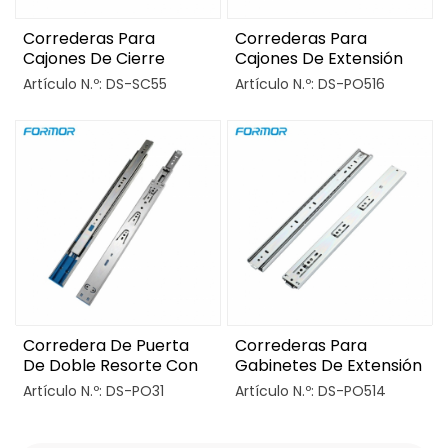
Correderas Para
Correderas Para
Cajones De Cierre
Cajones De Extensión
Suave De Tres Pliegues
Completa De 3 Pliegues
Artículo N.º: DS-SC55
Artículo N.º: DS-PO516
Con Apertura Por
Presión
Corredera De Puerta
Correderas Para
De Doble Resorte Con
Gabinetes De Extensión
Apertura Por Presión
Completa Con
Artículo N.º: DS-PO31
Artículo N.º: DS-PO514
Apertura Por Empuje