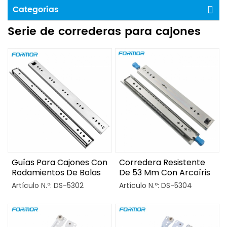
Categorías
Serie de correderas para cajones
Guías Para Cajones Con
Corredera Resistente
Rodamientos De Bolas
De 53 Mm Con Arcoíris
De Alta Resistencia De
Brillante Y Cerradura
Artículo N.º: DS-5302
Artículo N.º: DS-5304
53 Mm