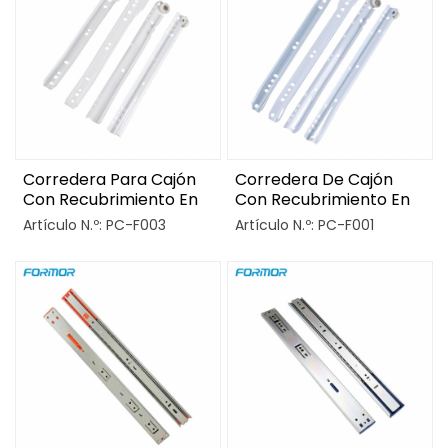
Corredera Para Cajón
Corredera De Cajón
Con Recubrimiento En
Con Recubrimiento En
Polvo Tipo Blum
Polvo Tipo FGV
Artículo N.º: PC-F003
Artículo N.º: PC-F001