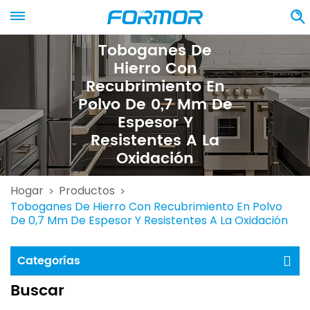
Toboganes De
Hierro Con
Recubrimiento En
Polvo De 0,7 Mm De
Espesor Y
Resistentes A La
Oxidación
Hogar
Productos
>
>
Toboganes De Hierro Con Recubrimiento En Polvo
De 0,7 Mm De Espesor Y Resistentes A La Oxidación
Categorías
Buscar