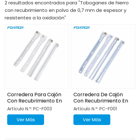
2 resultados encontrados para "Toboganes de hierro
con recubrimiento en polvo de 0,7 mm de espesor y
resistentes a la oxidación"
Corredera Para Cajón
Corredera De Cajón
Con Recubrimiento En
Con Recubrimiento En
Polvo Tipo Blum
Polvo Tipo FGV
Artículo N.º: PC-F003
Artículo N.º: PC-F001
Ver Más
Ver Más