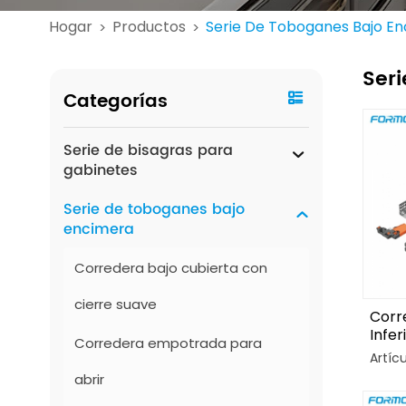
Hogar
Productos
Serie De Toboganes Bajo E
>
>
Ser
Categorías
Serie de bisagras para
gabinetes
Serie de toboganes bajo
encimera
Corredera bajo cubierta con
cierre suave
Corr
Infer
Corredera empotrada para
Sinc
Artíc
Exte
abrir