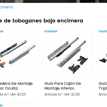
ncimera
ie de toboganes bajo encimera
edera De Montaje
Guía Para Cajón De
Guía
ior Oculta
Montaje Inferior,
Trip
ronizada De
Plegable En Dos Partes
Gal
ulo N.º: UM-3C23
Artículo N.º: UM-2C30
Artí
nsión Completa
Con Ajuste 1D.