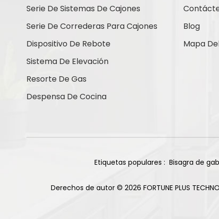
Serie De Sistemas De Cajones
Contáct
Serie De Correderas Para Cajones
Blog
Dispositivo De Rebote
Mapa Del 
¿Cómo Podemos
Sistema De Elevación
Ayudarte?
Resorte De Gas
Puede contactarnos de la forma
Despensa De Cocina
que le resulte más cómoda.
Estamos disponibles 24/7 por
correo electrónico o teléfono.
Contáctenos
Etiquetas populares :
Bisagra de gab
Derechos de autor © 2026 FORTUNE PLUS TECHNO
Nuevos Productos