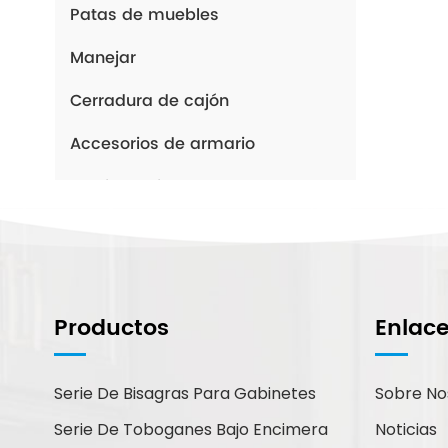
Patas de muebles
Manejar
Cerradura de cajón
Accesorios de armario
Pestillo y bisagra cruzada
Bisagra americana
Cierre de gabinete
Herrajes para puertas
Productos
Enlac
corredizas
Percha de suspensión para
Serie De Bisagras Para Gabinetes
Sobre No
gabinete
Serie De Toboganes Bajo Encimera
Noticias
Minicorrección