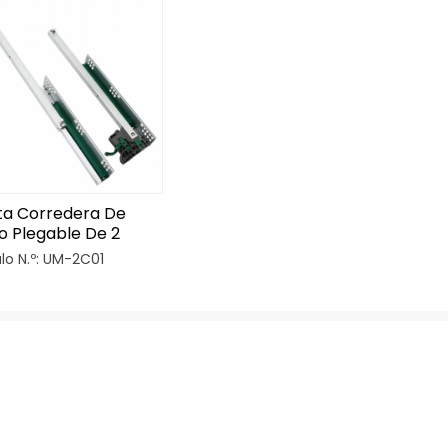
ta Corredera De
o Plegable De 2
ues Y Fácil De
ulo N.º: UM-2C01
lar Con Parte
table