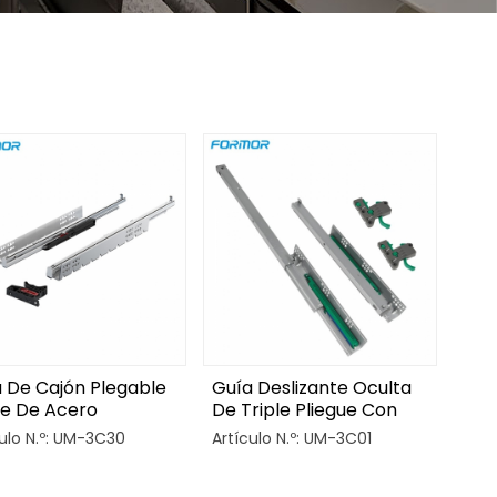
 De Cajón Plegable
Guía Deslizante Oculta
le De Acero
De Triple Pliegue Con
vanizado
Cierre Suave Para
culo N.º: UM-3C30
Artículo N.º: UM-3C01
Cajones Y Mesas De
Armarios