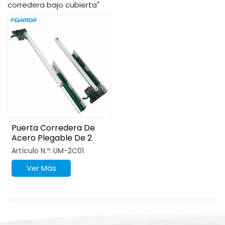
corredera bajo cubierta"
Puerta Corredera De
Acero Plegable De 2
Pliegues Y Fácil De
Artículo N.º: UM-2C01
Instalar Con Parte
Ajustable
Ver Más