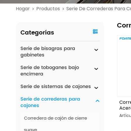
Hogar
Productos
Serie De Correderas Para C
>
>
Cor
Categorías
Serie de bisagras para
gabinetes
Serie de toboganes bajo
encimera
Serie de sistemas de cajones
Serie de correderas para
Corr
cajones
Acer
De D
Artíc
Corredera de cajón de cierre
Mm
suave