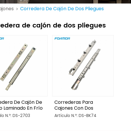
ajones
Corredera De Cajón De Dos Pliegues
>
redera de cajón de dos pliegues
edera De Cajón De
Correderas Para
o Laminado En Frío
Cajones Con Dos
os Pliegues De 27
Compartimentos
ulo N.º: DS-2703
Artículo N.º: DS-BK74