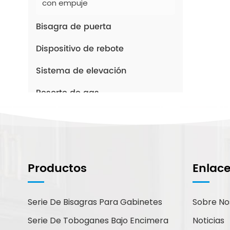
con empuje
Bisagra de puerta
Dispositivo de rebote
Sistema de elevación
Resorte de gas
Despensa de cocina
Patas de muebles
Manejar
Productos
Enlac
Cerradura de cajón
Serie De Bisagras Para Gabinetes
Sobre No
Accesorios de armario
Serie De Toboganes Bajo Encimera
Noticias
Pestillo y bisagra cruzada