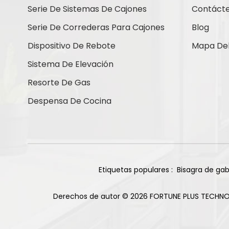
Serie De Sistemas De Cajones
Contáct
Bisagra americana
Serie De Correderas Para Cajones
Blog
Cierre de gabinete
Dispositivo De Rebote
Mapa Del 
Herrajes para puertas
Sistema De Elevación
corredizas
Resorte De Gas
Percha de suspensión para
Despensa De Cocina
gabinete
Minicorrección
Etiquetas populares :
Bisagra de gab
¿Cómo Podemos
Ayudarte?
Derechos de autor © 2026 FORTUNE PLUS TECHNO
Puede contactarnos de la forma