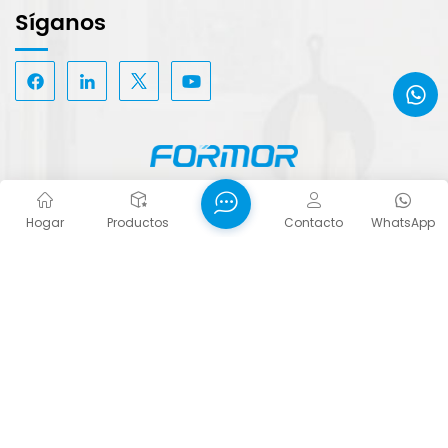
Síganos
Etiquetas populares :
Bisagra de gabinete ajustable 4D con cierre
Hogar
Productos
Contacto
WhatsApp
silencioso
Bisagras ocultas para puertas de gabinetes al por
mayor
Bisagra de gabinete de velocidad ajustable
Derechos de autor © 2026 FORTUNE PLUS TECHNOLOGY
(GUANGZHOU) LIMITED. Reservados todos los derechos.
Red compatible
Blog
XML
política de
privacidad
Mapa del sitio