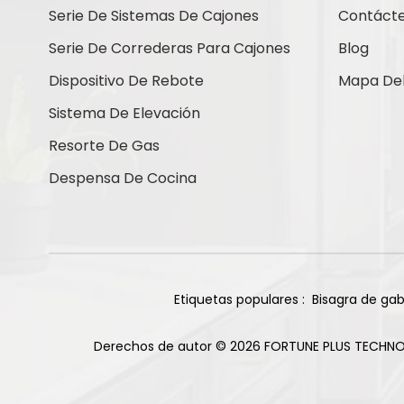
Serie De Sistemas De Cajones
Contáct
Bisagra americana
Serie De Correderas Para Cajones
Blog
Cierre de gabinete
Dispositivo De Rebote
Mapa Del 
Herrajes para puertas
Sistema De Elevación
corredizas
Resorte De Gas
Percha de suspensión para
Despensa De Cocina
gabinete
Minicorrección
Etiquetas populares :
Bisagra de gab
¿Cómo Podemos
Ayudarte?
Derechos de autor © 2026 FORTUNE PLUS TECHNO
Puede contactarnos de la forma