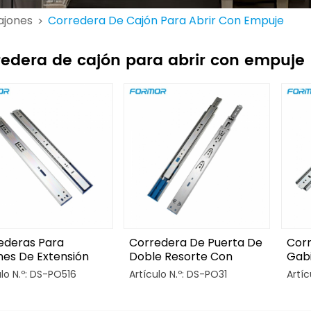
ajones
Corredera De Cajón Para Abrir Con Empuje
>
redera de cajón para abrir con empuje
ederas Para
Corredera De Puerta De
Cor
nes De Extensión
Doble Resorte Con
Gabi
leta De 3 Pliegues
Apertura Por Presión
Com
ulo N.º: DS-PO516
Artículo N.º: DS-PO31
Artíc
Apertura Por
Por
ión