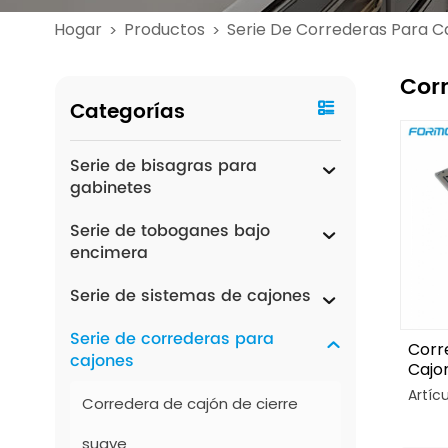
Hogar
Productos
Serie De Correderas Para C
>
>
Cor
Categorías
Serie de bisagras para
gabinetes
Serie de toboganes bajo
encimera
Serie de sistemas de cajones
Serie de correderas para
Corr
cajones
Cajo
Comp
Artíc
Corredera de cajón de cierre
Con 
Pres
suave