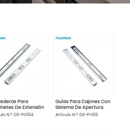
rederas Para
Guías Para Cajones Con
netes De Extensión
Sistema De Apertura
pleta Con Apertura
Por Presión Y Riel De
ulo N.º: DS-PO514
Artículo N.º: DS-PO59
 Empuje
Extensión Completa