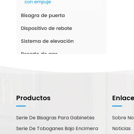
con empuje
Bisagra de puerta
Dispositivo de rebote
Sistema de elevación
Resorte de gas
Despensa de cocina
Patas de muebles
Manejar
Productos
Enlac
Cerradura de cajón
Serie De Bisagras Para Gabinetes
Sobre No
Accesorios de armario
Serie De Toboganes Bajo Encimera
Noticias
Pestillo y bisagra cruzada