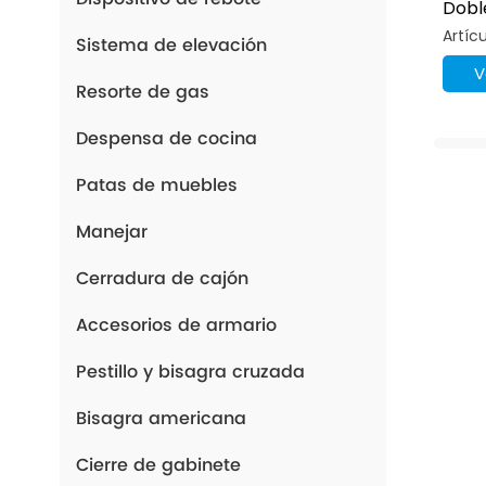
Dobl
Aper
Artíc
Sistema de elevación
V
Resorte de gas
Despensa de cocina
Patas de muebles
Manejar
Cerradura de cajón
Accesorios de armario
Pestillo y bisagra cruzada
Bisagra americana
Cierre de gabinete