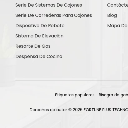
Contáctenos
Serie De Sistemas De Cajones
Contáct
Serie De Correderas Para Cajones
Blog
Dispositivo De Rebote
Mapa Del 
Nuevos Productos
Sistema De Elevación
Resorte De Gas
Bisagras de titanio
Despensa De Cocina
de cierre suave con
base recta de 105
Leer Más
grados y 85 g
Bisagra deslizante
de dos vías para
gabinete, 2 orificios,
Etiquetas populares :
Bisagra de gab
Leer Más
acabado niquelado
Derechos de autor © 2026 FORTUNE PLUS TECHNO