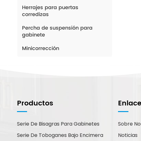
Herrajes para puertas
corredizas
Percha de suspensión para
gabinete
Minicorrección
¿Cómo Podemos
Ayudarte?
Productos
Enlac
Puede contactarnos de la forma
que le resulte más cómoda.
Estamos disponibles 24/7 por
Serie De Bisagras Para Gabinetes
Sobre No
correo electrónico o teléfono.
Serie De Toboganes Bajo Encimera
Noticias