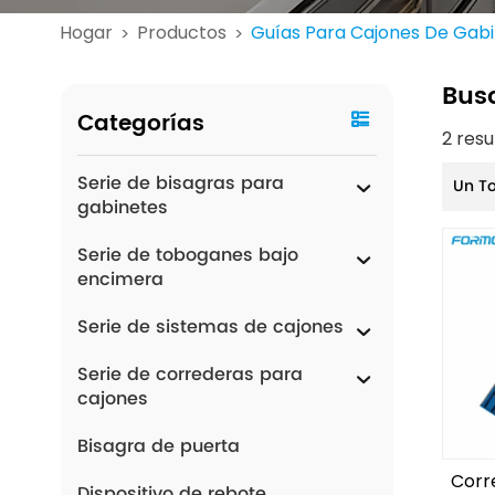
Hogar
Productos
Guías Para Cajones De Gabi
>
>
Bus
Categorías
2 res
Serie de bisagras para
Un T
gabinetes
Serie de toboganes bajo
encimera
Serie de sistemas de cajones
Serie de correderas para
cajones
Bisagra de puerta
Corr
Dispositivo de rebote