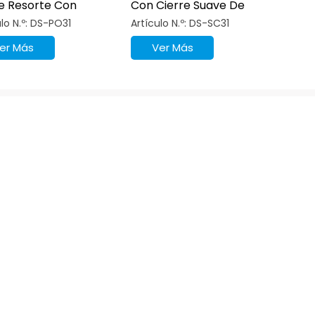
e Resorte Con
Con Cierre Suave De
tura Por Presión
Una Sola Varilla Y Doble
ulo N.º: DS-PO31
Artículo N.º: DS-SC31
Resorte
er Más
Ver Más