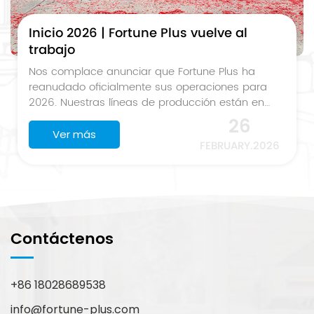
Inicio 2026 | Fortune Plus vuelve al
trabajo
Nos complace anunciar que Fortune Plus ha
reanudado oficialmente sus operaciones para
2026. Nuestras líneas de producción están en
pleno funcionamiento y nuestro equipo está listo
26
para apoyar sus nuevos proyectos y planes de
Ver más
FEBRUARY.2026
compra para el próximo año. Como fabricante
profesional de herrajes para muebles (incluidas
bisagras para gabinetes, correderas para
cajones, correderas bajo encimera, sistemas de
cajas en tándem y accesorios relacionados),
seguimos comprometidos a ofrecer calidad
Contáctenos
estable, precios competitivos y plazos de entrega
confiables a nuestros socios globales. Se
reanudó la producción completa · Las líneas de
+86 18028689538
fabricación y montaje funcionan con normalidad
· La cadena de suministro y la preparación de
info@fortune-plus.com