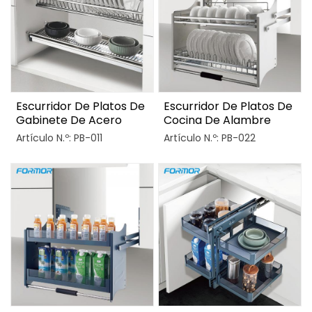
Escurridor De Platos De
Escurridor De Platos De
Gabinete De Acero
Cocina De Alambre
Inoxidable De Doble
Extraíble
Artículo N.º: PB-011
Artículo N.º: PB-022
Nivel