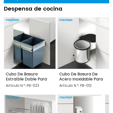
Despensa de cocina
Cubo De Basura
Cubo De Basura De
Extraíble Doble Para
Acero Inoxidable Para
Mueble De Cocina
Mueble De Cocina
Artículo N.º: PB-023
Artículo N.º: PB-012