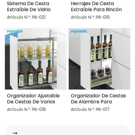
Sistema De Cesta
Herrajes De Cesta
Extraíble De Vidrio
Extraíble Para Rincón
Abatible Para Gabinete
Ciego De Cocina
Artículo N.º: PB-021
Artículo N.º: PB-019
De Cocina
Organizador Ajustable
Organizador De Cestas
De Cestas De Varios
De Alambre Para
Niveles Para Gabinete
Gabinetes De Cocina
Artículo N.º: PB-018
Artículo N.º: PB-017
Extraíble
Extraíbles Moderno