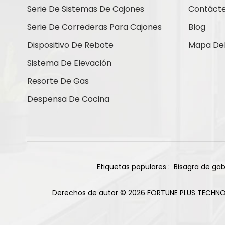
que le resulte más cómoda.
Serie De Sistemas De Cajones
Contáct
Estamos disponibles 24/7 por
correo electrónico o teléfono.
Serie De Correderas Para Cajones
Blog
Dispositivo De Rebote
Mapa Del 
Contáctenos
Sistema De Elevación
Resorte De Gas
Nuevos Productos
Despensa De Cocina
Bisagras de titanio
de cierre suave con
base recta de 105
Leer Más
grados y 85 g
Etiquetas populares :
Bisagra de gab
Bisagra deslizante
Derechos de autor © 2026 FORTUNE PLUS TECHNO
de dos vías para
gabinete, 2 orificios,
Leer Más
acabado niquelado