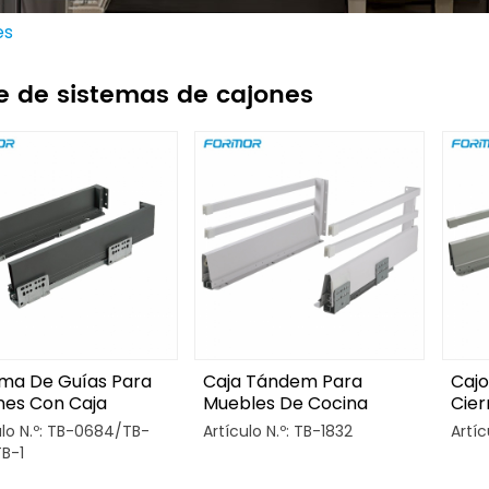
es
e de sistemas de cajones
ema De Guías Para
Caja Tándem Para
Cajo
nes Con Caja
Muebles De Cocina
Cier
em Y
Modernos
Coc
ulo N.º: TB-0684/TB-
Artículo N.º: TB-1832
Artíc
tiguación.
TB-1