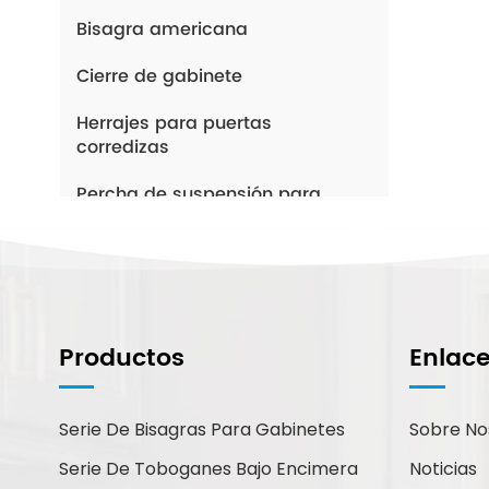
Bisagra americana
Cierre de gabinete
Herrajes para puertas
corredizas
Percha de suspensión para
gabinete
Minicorrección
Productos
Enlac
¿Cómo Podemos
Ayudarte?
Serie De Bisagras Para Gabinetes
Sobre No
Puede contactarnos de la forma
Serie De Toboganes Bajo Encimera
Noticias