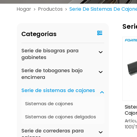
Hogar
Productos
Serie De Sistemas De Cajon
>
>
Seri
Categorías
Serie de bisagras para
gabinetes
Serie de toboganes bajo
encimera
Serie de sistemas de cajones
Sistemas de cajones
Sist
Cajo
Sistemas de cajones delgados
Tánd
Artíc
Amor
1001/
Serie de correderas para