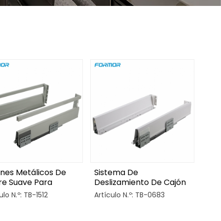
nes Metálicos De
Sistema De
re Suave Para
Deslizamiento De Cajón
inas
Con Caja Tándem Y
ulo N.º: TB-1512
Artículo N.º: TB-0683
Amortiguación