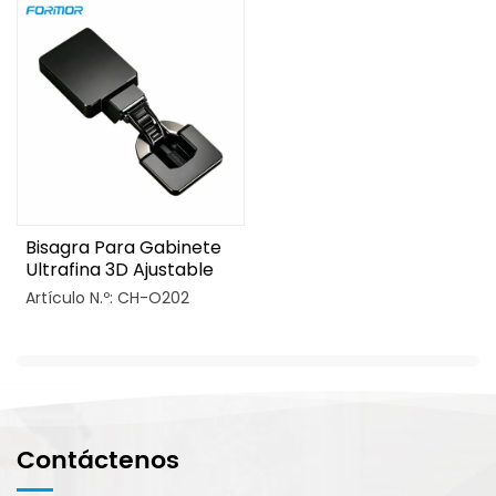
Bisagra Para Gabinete
Ultrafina 3D Ajustable
Con Cierre Suave
Artículo N.º: CH-O202
Contáctenos