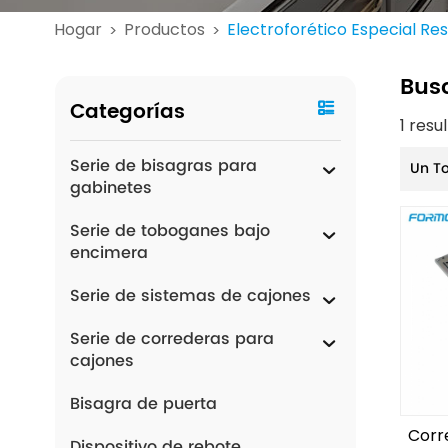
Hogar
Productos
Electroforético Especial Re
>
>
Bus
Categorías
1 resu
Serie de bisagras para
Un T
gabinetes
Serie de toboganes bajo
encimera
Serie de sistemas de cajones
Serie de correderas para
cajones
Bisagra de puerta
Corr
Dispositivo de rebote