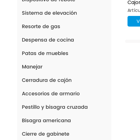
Cajo
Comp
Artíc
Sistema de elevación
Con 
Pres
V
Resorte de gas
Despensa de cocina
Patas de muebles
Manejar
Cerradura de cajón
Accesorios de armario
Pestillo y bisagra cruzada
Bisagra americana
Cierre de gabinete