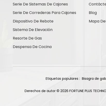
Contáctenos
Serie De Sistemas De Cajones
Contáct
Serie De Correderas Para Cajones
Blog
Dispositivo De Rebote
Mapa Del 
Nuevos Productos
Sistema De Elevación
Resorte De Gas
Bisagras de titanio
Despensa De Cocina
de cierre suave con
base recta de 105
Leer Más
grados y 85 g
Bisagra deslizante
de dos vías para
gabinete, 2 orificios,
Etiquetas populares :
Bisagra de gab
Leer Más
acabado niquelado
Derechos de autor © 2026 FORTUNE PLUS TECHNO