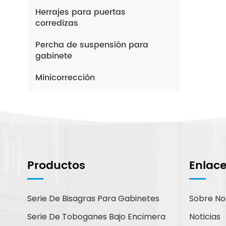
Herrajes para puertas
corredizas
Percha de suspensión para
gabinete
Minicorrección
¿Cómo Podemos
Ayudarte?
Productos
Enlac
Puede contactarnos de la forma
que le resulte más cómoda.
Estamos disponibles 24/7 por
Serie De Bisagras Para Gabinetes
Sobre No
correo electrónico o teléfono.
Serie De Toboganes Bajo Encimera
Noticias