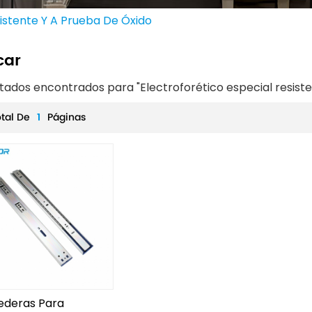
sistente Y A Prueba De Óxido
car
ltados encontrados para "Electroforético especial resist
otal De
1
Páginas
ederas Para