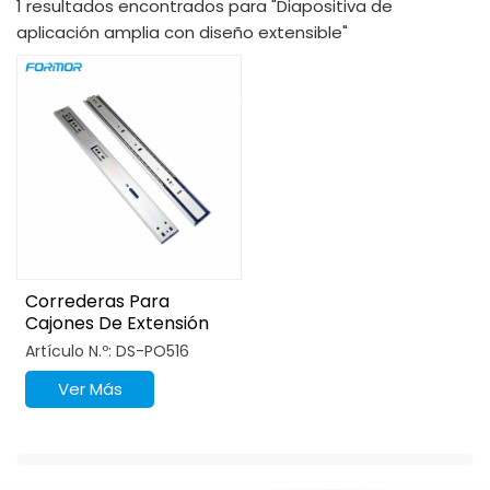
1 resultados encontrados para "Diapositiva de
aplicación amplia con diseño extensible"
Correderas Para
Cajones De Extensión
Completa De 3 Pliegues
Artículo N.º: DS-PO516
Con Apertura Por
Presión
Ver Más