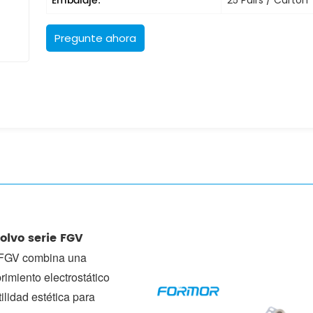
Embalaje:
Pregunte ahora
olvo serie FGV
e FGV combina una
rimiento electrostático
lidad estética para