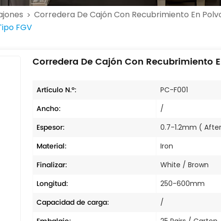
ajones
Corredera De Cajón Con Recubrimiento En Polv
>
Tipo FGV
Corredera De Cajón Con Recubrimiento E
Artículo N.º:
PC-F001
Ancho:
/
Espesor:
0.7-1.2mm ( After
Material:
Iron
Finalizar:
White / Brown
Longitud:
250-600mm
Capacidad de carga:
/
25 Pairs / Carton