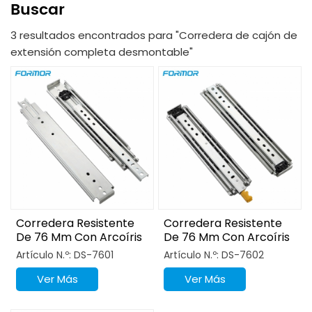
Buscar
3 resultados encontrados para "Corredera de cajón de
extensión completa desmontable"
Corredera Resistente
Corredera Resistente
De 76 Mm Con Arcoíris
De 76 Mm Con Arcoíris
Brillante Y Cerradura
Brillante Y Cerradura
Artículo N.º: DS-7601
Artículo N.º: DS-7602
Ver Más
Ver Más