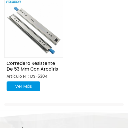
Corredera Resistente
De 53 Mm Con Arcoíris
Brillante Y Cerradura
Artículo N.º: DS-5304
Ver Más