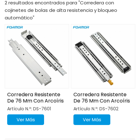
2 resultados encontrados para "Corredera con
cojinetes de bolas de alta resistencia y bloqueo
automático"
Corredera Resistente
Corredera Resistente
De 76 Mm Con Arcoíris
De 76 Mm Con Arcoíris
Brillante Y Cerradura
Brillante Y Cerradura
Artículo N.º: DS-7601
Artículo N.º: DS-7602
Ver Más
Ver Más