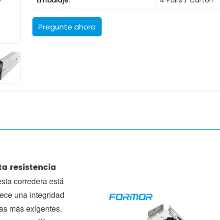
Embalaje:
Pregunte ahora
ta resistencia
esta corredera está
rece una integridad
gas más exigentes.