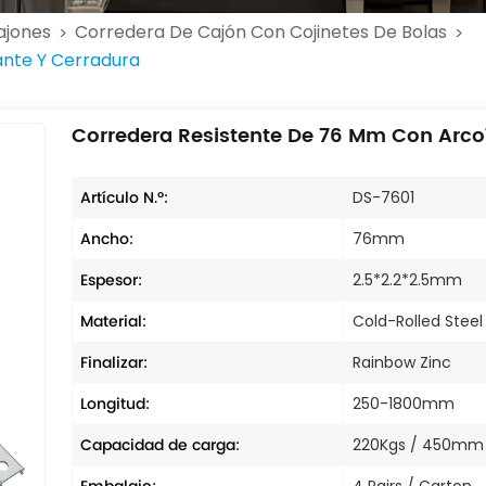
ajones
Corredera De Cajón Con Cojinetes De Bolas
>
>
ante Y Cerradura
Corredera Resistente De 76 Mm Con Arcoír
Artículo N.º:
DS-7601
Ancho:
76mm
Espesor:
2.5*2.2*2.5mm
Material:
Cold-Rolled Steel
Finalizar:
Rainbow Zinc
Longitud:
250-1800mm
Capacidad de carga:
220Kgs / 450mm
4 Pairs / Carton