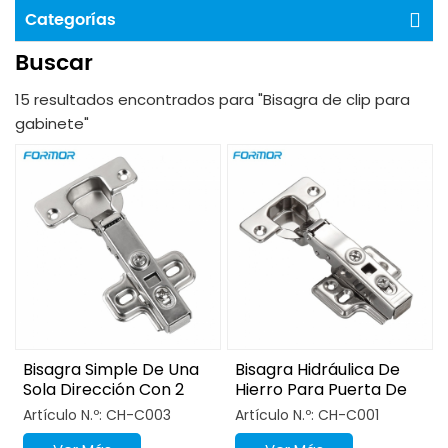
Categorías
Buscar
15 resultados encontrados para "Bisagra de clip para
gabinete"
Bisagra Simple De Una
Bisagra Hidráulica De
Sola Dirección Con 2
Hierro Para Puerta De
Clavos Y 2 Agujeros.
Armario De Cocina
Artículo N.º: CH-C003
Artículo N.º: CH-C001