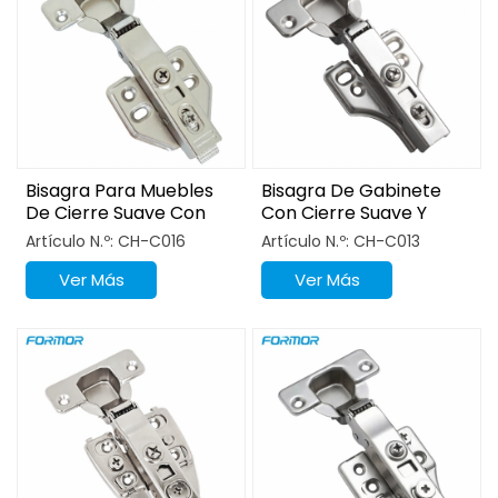
Bisagra Para Muebles
Bisagra De Gabinete
De Cierre Suave Con
Con Cierre Suave Y
Base De Montaje
Base De Avión Con
Artículo N.º: CH-C016
Artículo N.º: CH-C013
Triangular
Gancho
Ver Más
Ver Más