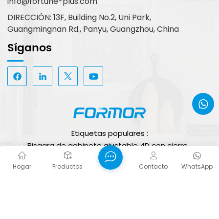
info@fortune-plus.com
DIRECCIÓN: 13F, Building No.2, Uni Park,
Guangmingnan Rd., Panyu, Guangzhou, China
Síganos
Etiquetas populares :
Bisagra de gabinete ajustable 4D con cierre
silencioso
Hogar
Productos
Contacto
WhatsApp
Bisagras ocultas para puertas de gabinetes al por
mayor
Bisagra de gabinete de velocidad ajustable
Derechos de autor © 2026 FORTUNE PLUS TECHNOLOGY