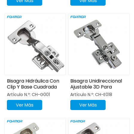
Ver Más
Ver Más
Bisagra Hidráulica Con
Bisagra Unidireccional
Clip Y Base Cuadrada
Ajustable 3D Para
De Cierre Suave De
Muebles De Cocina
Artículo N.º: CH-G001
Artículo N.º: CH-E018
Copa De 40 Mm
Ver Más
Ver Más