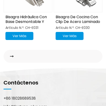
Bisagra Hidráulica Con
Bisagra De Cocina Con
Base Desmontable Y
Clip De Acero Laminado
Niquelado En Forma De
En Frío Para Armario
Artículo N.º: CH-E031
Artículo N.º: CH-E030
Gancho 3D
Ver Más
Ver Más
Contáctenos
+86 18028689538