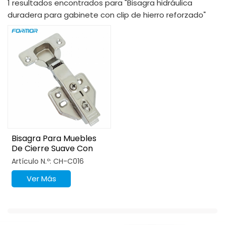
1 resultados encontrados para "Bisagra hidráulica
duradera para gabinete con clip de hierro reforzado"
Bisagra Para Muebles
De Cierre Suave Con
Base De Montaje
Artículo N.º: CH-C016
Triangular
Ver Más