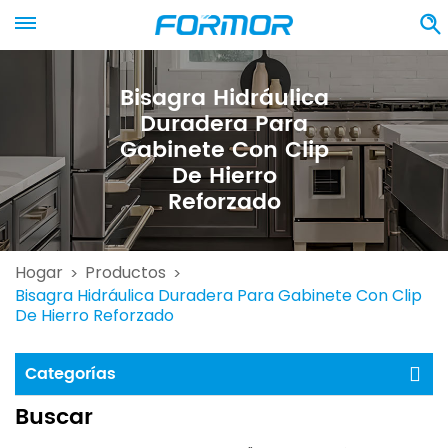
Bisagra Hidráulica
Duradera Para
Gabinete Con Clip
De Hierro
Reforzado
Hogar
Productos
>
>
Bisagra Hidráulica Duradera Para Gabinete Con Clip
De Hierro Reforzado
Categorías
Buscar