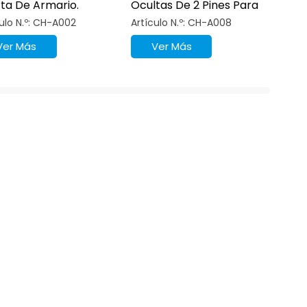
ta De Armario.
Ocultas De 2 Pines Para
Puertas De Muebles.
ulo N.º: CH-A002
Artículo N.º: CH-A008
Ver Más
Ver Más