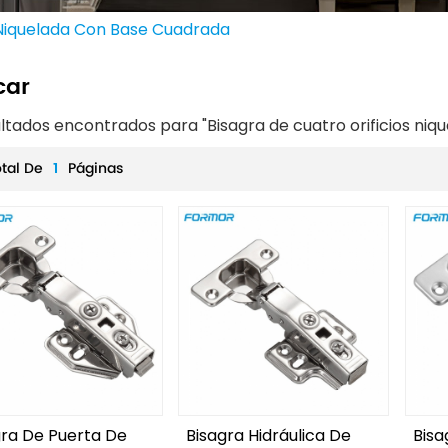
s Niquelada Con Base Cuadrada
car
ultados encontrados para "Bisagra de cuatro orificios ni
otal De
1
Páginas
gra De Puerta De
Bisagra Hidráulica De
Bisa