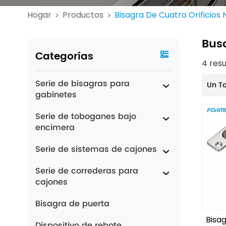
Hogar
Productos
Bisagra De Cuatro Orificio
>
>
Bus
Categorías
4 res
Serie de bisagras para
Un T
gabinetes
Serie de toboganes bajo
encimera
Serie de sistemas de cajones
Serie de correderas para
cajones
Bisagra de puerta
Bisa
Dispositivo de rebote