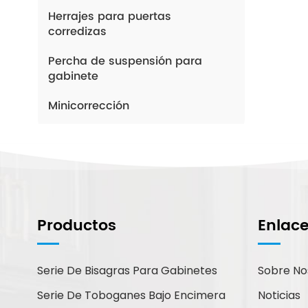
Herrajes para puertas
corredizas
Percha de suspensión para
gabinete
Minicorrección
¿Cómo Podemos
Ayudarte?
Productos
Enlac
Puede contactarnos de la forma
que le resulte más cómoda.
Estamos disponibles 24/7 por
Serie De Bisagras Para Gabinetes
Sobre No
correo electrónico o teléfono.
Serie De Toboganes Bajo Encimera
Noticias