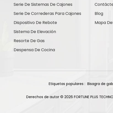
Contáctenos
Serie De Sistemas De Cajones
Contáct
Serie De Correderas Para Cajones
Blog
Dispositivo De Rebote
Mapa Del 
Nuevos Productos
Sistema De Elevación
Resorte De Gas
Bisagras de titanio
Despensa De Cocina
de cierre suave con
base recta de 105
Leer Más
grados y 85 g
Bisagra deslizante
de dos vías para
gabinete, 2 orificios,
Etiquetas populares :
Bisagra de gab
Leer Más
acabado niquelado
Derechos de autor © 2026 FORTUNE PLUS TECHNO