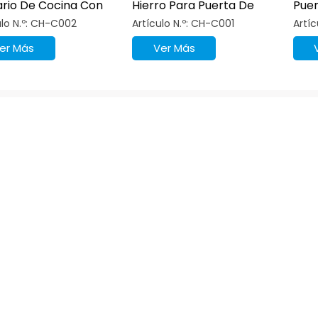
rio De Cocina Con
Hierro Para Puerta De
Puer
lla De Aleación De
Armario De Cocina
ulo N.º: CH-C002
Artículo N.º: CH-C001
Artíc
m De Diámetro.
er Más
Ver Más