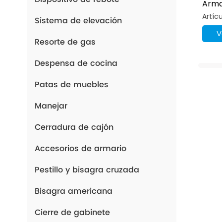
Arma
Hebi
Artíc
Sistema de elevación
35 M
V
Resorte de gas
Despensa de cocina
Patas de muebles
Manejar
Cerradura de cajón
Accesorios de armario
Pestillo y bisagra cruzada
Bisagra americana
Cierre de gabinete