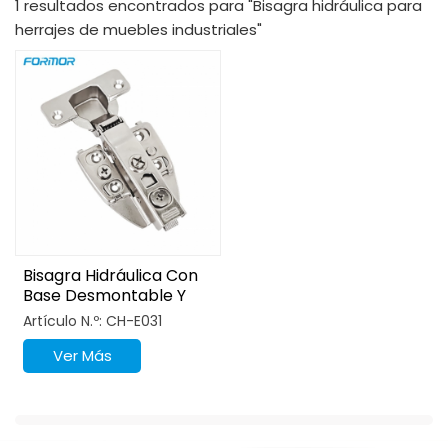
1 resultados encontrados para "Bisagra hidráulica para
herrajes de muebles industriales"
Bisagra Hidráulica Con
Base Desmontable Y
Niquelado En Forma De
Artículo N.º: CH-E031
Gancho 3D
Ver Más