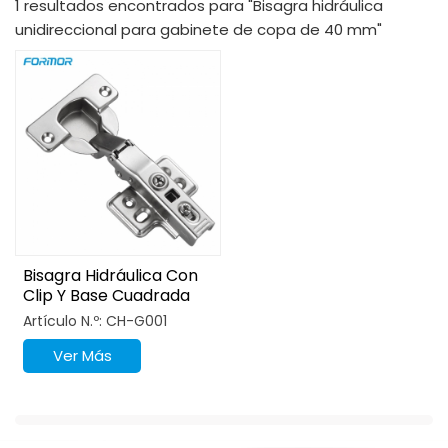
1 resultados encontrados para "Bisagra hidráulica
unidireccional para gabinete de copa de 40 mm"
Bisagra Hidráulica Con
Clip Y Base Cuadrada
De Cierre Suave De
Artículo N.º: CH-G001
Copa De 40 Mm
Ver Más