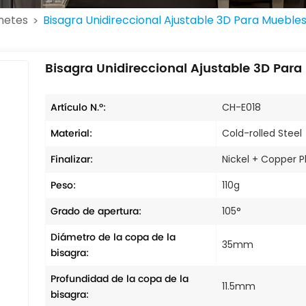
netes
Bisagra Unidireccional Ajustable 3D Para Mueble
>
Bisagra Unidireccional Ajustable 3D Par
Artículo N.º:
CH-E018
Material:
Cold-rolled Steel
Finalizar:
Nickel + Copper P
Peso:
110g
Grado de apertura:
105°
Diámetro de la copa de la
35mm
bisagra:
Profundidad de la copa de la
11.5mm
bisagra: