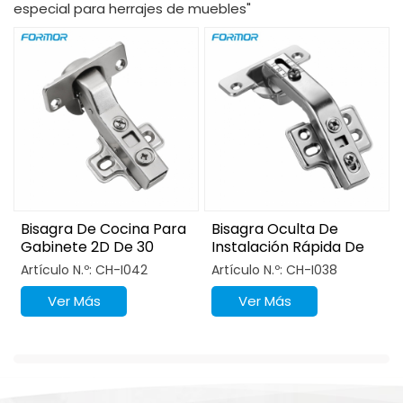
especial para herrajes de muebles"
Bisagra De Cocina Para
Bisagra Oculta De
Gabinete 2D De 30
Instalación Rápida De
Grados
135 Grados
Artículo N.º: CH-I042
Artículo N.º: CH-I038
Ver Más
Ver Más