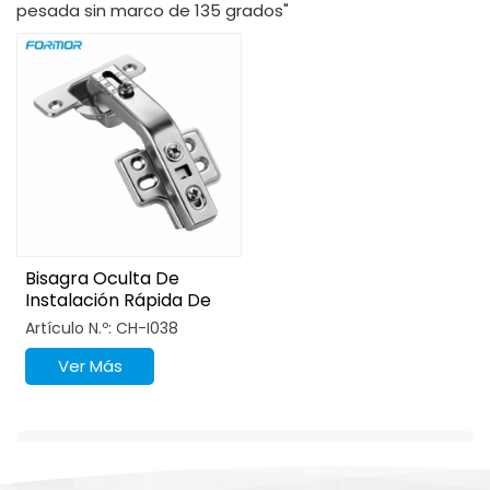
pesada sin marco de 135 grados"
Bisagra Oculta De
Instalación Rápida De
135 Grados
Artículo N.º: CH-I038
Ver Más