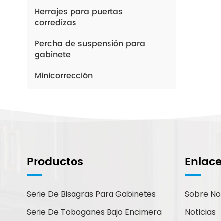
Herrajes para puertas
corredizas
Percha de suspensión para
gabinete
Minicorrección
¿Cómo Podemos
Ayudarte?
Productos
Enlac
Puede contactarnos de la forma
que le resulte más cómoda.
Estamos disponibles 24/7 por
Serie De Bisagras Para Gabinetes
Sobre No
correo electrónico o teléfono.
Serie De Toboganes Bajo Encimera
Noticias