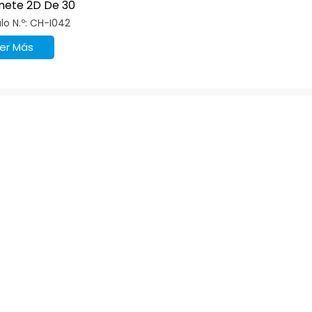
nete 2D De 30
os
ulo N.º: CH-I042
er Más