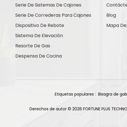
Contáctenos
Serie De Sistemas De Cajones
Contáct
Serie De Correderas Para Cajones
Blog
Dispositivo De Rebote
Mapa Del 
Nuevos Productos
Sistema De Elevación
Resorte De Gas
Bisagras de titanio
Despensa De Cocina
de cierre suave con
base recta de 105
Leer Más
grados y 85 g
Bisagra deslizante
de dos vías para
gabinete, 2 orificios,
Etiquetas populares :
Bisagra de gab
Leer Más
acabado niquelado
Derechos de autor © 2026 FORTUNE PLUS TECHNO