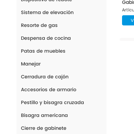
Gabi
Grad
Artíc
Sistema de elevación
V
Resorte de gas
Despensa de cocina
Patas de muebles
Manejar
Cerradura de cajón
Accesorios de armario
Pestillo y bisagra cruzada
Bisagra americana
Cierre de gabinete