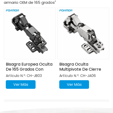
armario OEM de 165 grados"
Bisagra Europea Oculta
Bisagra Oculta
De 165 Grados Con
Multipivote De Cierre
Apertura Amplia
Suave De 165 Grados
Artículo N.º: CH-JB03
Artículo N.º: CH-JA06
Ver Más
Ver Más