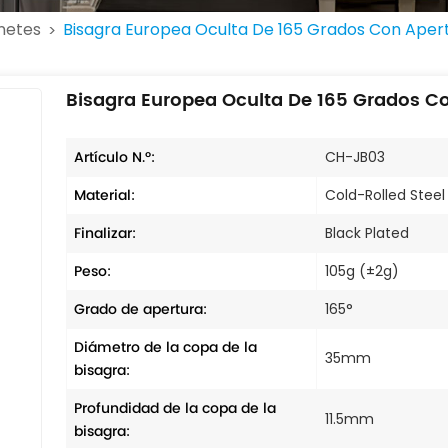
netes
Bisagra Europea Oculta De 165 Grados Con Aper
>
Bisagra Europea Oculta De 165 Grados C
Artículo N.º:
CH-JB03
Material:
Cold-Rolled Steel
Finalizar:
Black Plated
Peso:
105g (±2g)
Grado de apertura:
165°
Diámetro de la copa de la
35mm
bisagra:
Profundidad de la copa de la
11.5mm
bisagra: