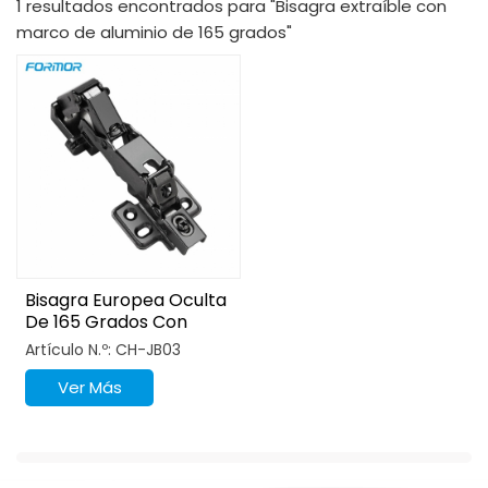
1 resultados encontrados para "Bisagra extraíble con
marco de aluminio de 165 grados"
Bisagra Europea Oculta
De 165 Grados Con
Apertura Amplia
Artículo N.º: CH-JB03
Ver Más