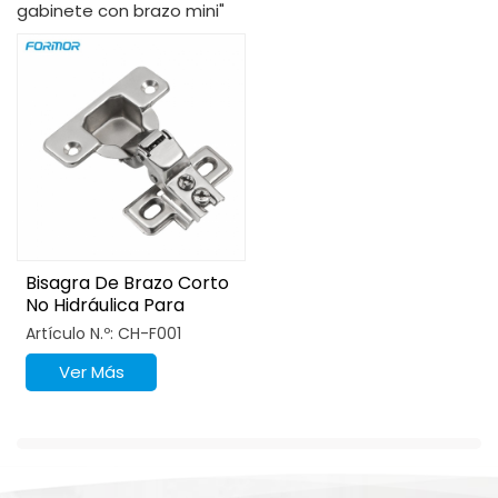
gabinete con brazo mini"
Bisagra De Brazo Corto
No Hidráulica Para
Cocina. Accesorios
Artículo N.º: CH-F001
Para Muebles.
Ver Más