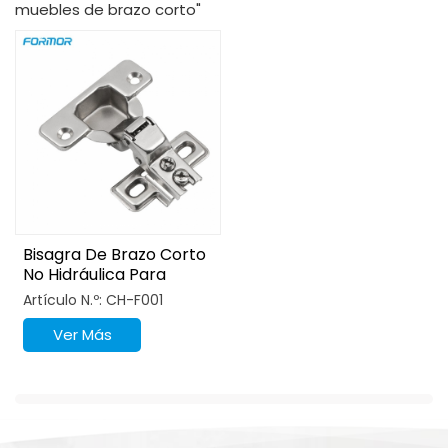
muebles de brazo corto"
Bisagra De Brazo Corto
No Hidráulica Para
Cocina. Accesorios
Artículo N.º: CH-F001
Para Muebles.
Ver Más