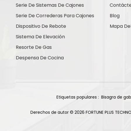
Contáctenos
Serie De Sistemas De Cajones
Contáct
Serie De Correderas Para Cajones
Blog
Dispositivo De Rebote
Mapa Del 
Nuevos Productos
Sistema De Elevación
Resorte De Gas
Bisagras de titanio
Despensa De Cocina
de cierre suave con
base recta de 105
Leer Más
grados y 85 g
Bisagra deslizante
de dos vías para
gabinete, 2 orificios,
Etiquetas populares :
Bisagra de gab
Leer Más
acabado niquelado
Derechos de autor © 2026 FORTUNE PLUS TECHNO