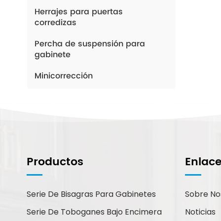
Herrajes para puertas
corredizas
Percha de suspensión para
gabinete
Minicorrección
¿Cómo Podemos
Ayudarte?
Productos
Enlac
Puede contactarnos de la forma
que le resulte más cómoda.
Estamos disponibles 24/7 por
Serie De Bisagras Para Gabinetes
Sobre No
correo electrónico o teléfono.
Serie De Toboganes Bajo Encimera
Noticias