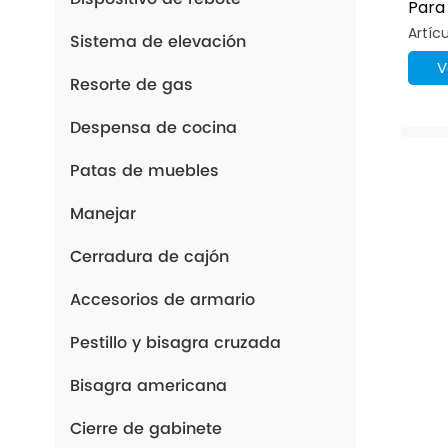
Para
Gabi
Artícu
Sistema de elevación
Inox
V
Resorte de gas
Despensa de cocina
Patas de muebles
Manejar
Cerradura de cajón
Accesorios de armario
Pestillo y bisagra cruzada
Bisagra americana
Cierre de gabinete