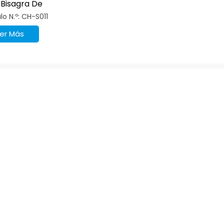
 Bisagra De
nete De Acero
lo N.º: CH-S011
idable De Grado 201
er Más