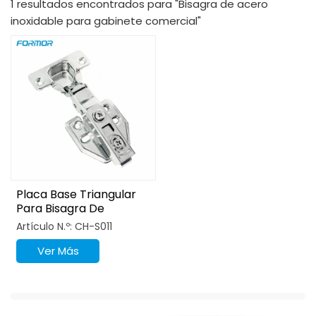
1 resultados encontrados para "Bisagra de acero
inoxidable para gabinete comercial"
Placa Base Triangular
Para Bisagra De
Gabinete De Acero
Artículo N.º: CH-S011
Inoxidable De Grado 201
Ver Más