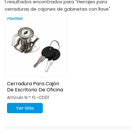
1 resultados encontrados para "Herrajes para
cerraduras de cajones de gabinetes con llave"
Cerradura Para Cajón
De Escritorio De Oficina
De Aleación De Zinc
Artículo N.º: FL-CD01
Con Forma De
Diamante Para Muebles
Ver Más