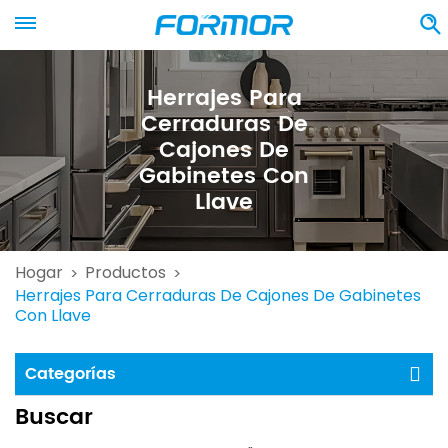
Herrajes Para
Cerraduras De
Cajones De
Gabinetes Con
Llave
Hogar
Productos
>
>
Herrajes Para Cerraduras De Cajones De Gabinetes
Con Llave
Categorías
Buscar