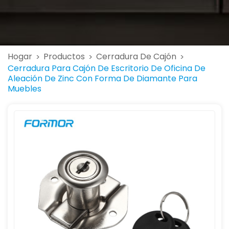
Hogar
Productos
Cerradura De Cajón
>
>
>
Cerradura Para Cajón De Escritorio De Oficina De
Aleación De Zinc Con Forma De Diamante Para
Muebles