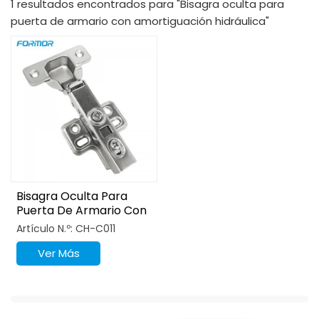
1 resultados encontrados para "Bisagra oculta para
puerta de armario con amortiguación hidráulica"
Bisagra Oculta Para
Puerta De Armario Con
Amortiguación
Artículo N.º: CH-C011
Hidráulica De 4 Orificios
Ver Más