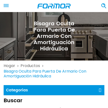
Bisagra Oculta
Para Puerta De
Armario Con
Amortiguación
Hidráulica
Hogar
Productos
>
>
Bisagra Oculta Para Puerta De Armario Con
Amortiguación Hidráulica
Categorías
Buscar