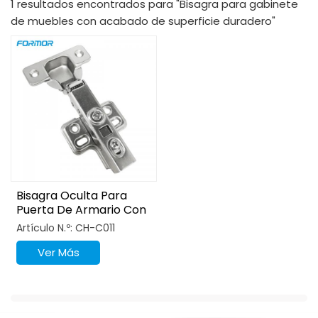
1 resultados encontrados para "Bisagra para gabinete
de muebles con acabado de superficie duradero"
Bisagra Oculta Para
Puerta De Armario Con
Amortiguación
Artículo N.º: CH-C011
Hidráulica De 4 Orificios
Ver Más