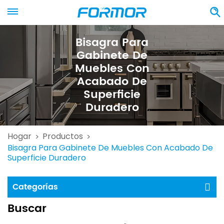
Bisagra Para
Gabinete De
Muebles Con
Acabado De
Superficie
Duradero
Hogar
Productos
>
>
Bisagra Para Gabinete De Muebles Con Acabado De
Superficie Duradero
Categorías
Buscar