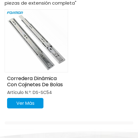
piezas de extensión completa"
Corredera Dinámica
Con Cojinetes De Bolas
Y Cierre Suave De 3
Artículo N.º: DS-SC54
Pliegues
Ver Más