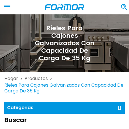
Rieles Para
Cajones
Galvanizados Con
Capacidad De
Carga De 35 Kg
Hogar
Productos
>
>
Rieles Para Cajones Galvanizados Con Capacidad De
Carga De 35 Kg
Categorías
Buscar