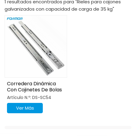
1 resultados encontrados para "Rieles para cajones
galvanizados con capacidad de carga de 35 kg"
Corredera Dinámica
Con Cojinetes De Bolas
Y Cierre Suave De 3
Artículo N.º: DS-SC54
Pliegues
Ver Más