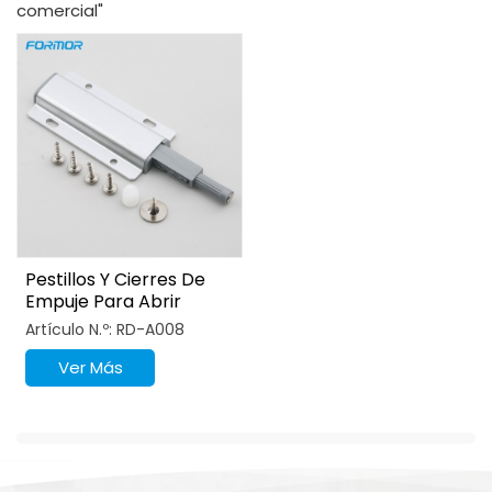
comercial"
Pestillos Y Cierres De
Empuje Para Abrir
Puertas Con Liberación
Artículo N.º: RD-A008
Por Empuje
Ver Más