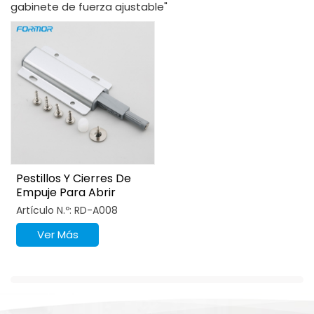
gabinete de fuerza ajustable"
Pestillos Y Cierres De
Empuje Para Abrir
Puertas Con Liberación
Artículo N.º: RD-A008
Por Empuje
Ver Más