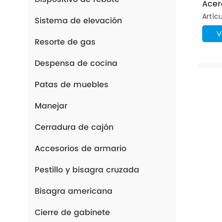
Acer
Grad
Artíc
Sistema de elevación
V
Resorte de gas
Despensa de cocina
Patas de muebles
Manejar
Cerradura de cajón
Accesorios de armario
Pestillo y bisagra cruzada
Bisagra americana
Cierre de gabinete