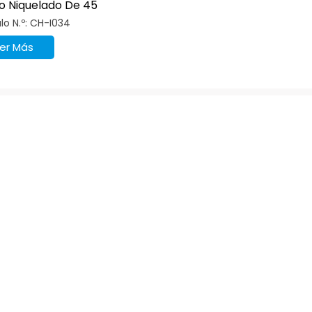
o Niquelado De 45
os
ulo N.º: CH-I034
er Más