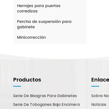
Herrajes para puertas
corredizas
Percha de suspensión para
gabinete
Minicorrección
¿Cómo Podemos
Ayudarte?
Productos
Enlac
Puede contactarnos de la forma
que le resulte más cómoda.
Estamos disponibles 24/7 por
Serie De Bisagras Para Gabinetes
Sobre No
correo electrónico o teléfono.
Serie De Toboganes Bajo Encimera
Noticias