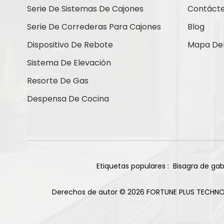
Contáctenos
Serie De Sistemas De Cajones
Contáct
Serie De Correderas Para Cajones
Blog
Dispositivo De Rebote
Mapa Del 
Nuevos Productos
Sistema De Elevación
Resorte De Gas
Bisagras de titanio
Despensa De Cocina
de cierre suave con
base recta de 105
Leer Más
grados y 85 g
Bisagra deslizante
de dos vías para
gabinete, 2 orificios,
Etiquetas populares :
Bisagra de gab
Leer Más
acabado niquelado
Derechos de autor © 2026 FORTUNE PLUS TECHNO