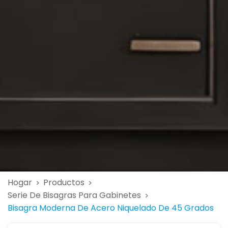
Hogar
Productos
>
>
Serie De Bisagras Para Gabinetes
>
Bisagra Moderna De Acero Niquelado De 45 Grados