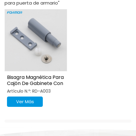
para puerta de armario"
Bisagra Magnética Para
Cajón De Gabinete Con
Sistema De Apertura
Artículo N.º: RD-A003
Por Empuje
Ver Más