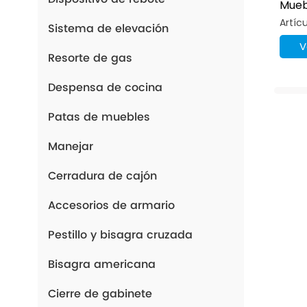
Mueb
Elev
Artíc
Sistema de elevación
V
Resorte de gas
Despensa de cocina
Patas de muebles
Manejar
Cerradura de cajón
Accesorios de armario
Pestillo y bisagra cruzada
Bisagra americana
Cierre de gabinete