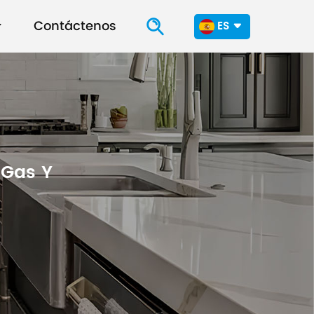
Contáctenos
ES
en
fr
ru
 Gas Y
es
ar