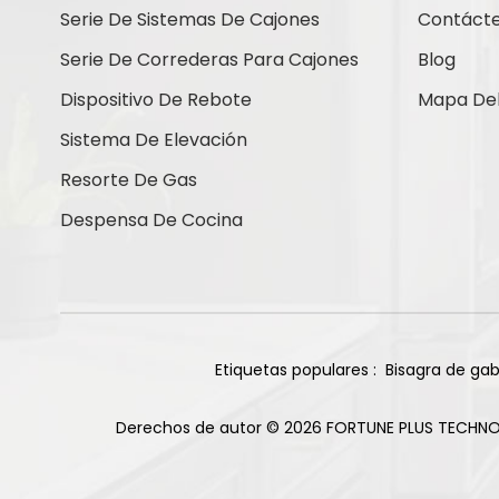
Contáctenos
Serie De Sistemas De Cajones
Contáct
Serie De Correderas Para Cajones
Blog
Dispositivo De Rebote
Mapa Del 
Nuevos Productos
Sistema De Elevación
Resorte De Gas
Bisagras de titanio
Despensa De Cocina
de cierre suave con
base recta de 105
Leer Más
grados y 85 g
Bisagra deslizante
de dos vías para
gabinete, 2 orificios,
Etiquetas populares :
Bisagra de gab
Leer Más
acabado niquelado
Derechos de autor © 2026 FORTUNE PLUS TECHNO