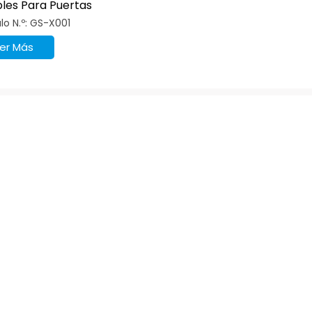
les Para Puertas
ables
ulo N.º: GS-X001
er Más