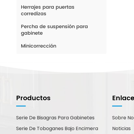
Herrajes para puertas
corredizas
Percha de suspensión para
gabinete
Minicorrección
¿Cómo Podemos
Ayudarte?
Productos
Enlac
Puede contactarnos de la forma
que le resulte más cómoda.
Estamos disponibles 24/7 por
Serie De Bisagras Para Gabinetes
Sobre No
correo electrónico o teléfono.
Serie De Toboganes Bajo Encimera
Noticias