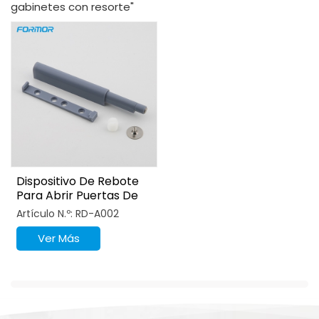
gabinetes con resorte"
Dispositivo De Rebote
Para Abrir Puertas De
Gabinetes O Cocinas O
Artículo N.º: RD-A002
Salas De Estar
Ver Más