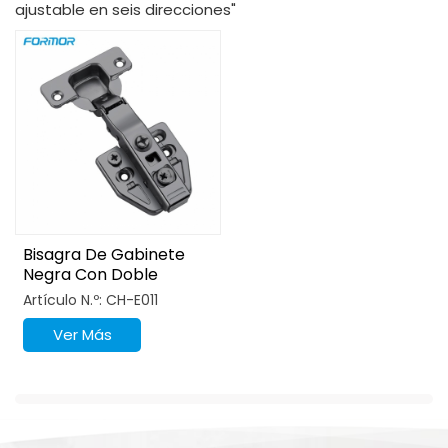
ajustable en seis direcciones"
Bisagra De Gabinete
Negra Con Doble
Revestimiento De 105
Artículo N.º: CH-E011
Grados
Ver Más