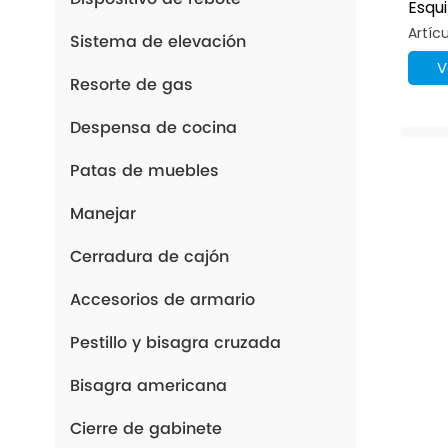
Esqu
Extra
Artícu
Sistema de elevación
Acce
Gira
V
Resorte de gas
Despensa de cocina
Patas de muebles
Manejar
Cerradura de cajón
Accesorios de armario
Pestillo y bisagra cruzada
Bisagra americana
Cierre de gabinete