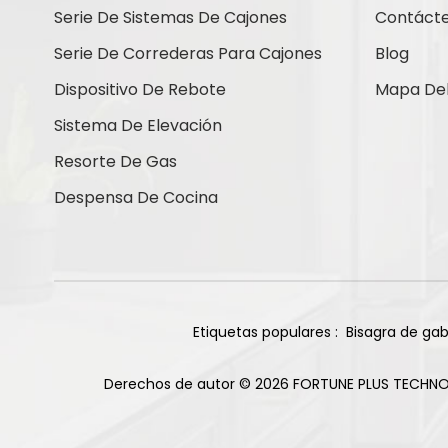
Contáctenos
Serie De Sistemas De Cajones
Contáct
Serie De Correderas Para Cajones
Blog
Dispositivo De Rebote
Mapa Del 
Nuevos Productos
Sistema De Elevación
Resorte De Gas
Bisagras de titanio
Despensa De Cocina
de cierre suave con
base recta de 105
Leer Más
grados y 85 g
Bisagra deslizante
de dos vías para
gabinete, 2 orificios,
Etiquetas populares :
Bisagra de gab
Leer Más
acabado niquelado
Derechos de autor © 2026 FORTUNE PLUS TECHNO