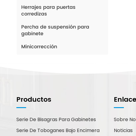
Herrajes para puertas
corredizas
Percha de suspensión para
gabinete
Minicorrección
¿Cómo Podemos
Ayudarte?
Productos
Enlac
Puede contactarnos de la forma
que le resulte más cómoda.
Estamos disponibles 24/7 por
Serie De Bisagras Para Gabinetes
Sobre No
correo electrónico o teléfono.
Serie De Toboganes Bajo Encimera
Noticias