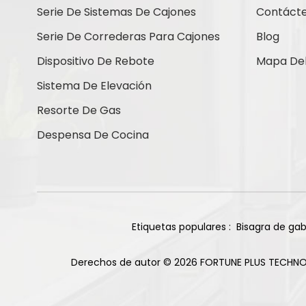
Contáctenos
Serie De Sistemas De Cajones
Contáct
Serie De Correderas Para Cajones
Blog
Dispositivo De Rebote
Mapa Del 
Nuevos Productos
Sistema De Elevación
Resorte De Gas
Bisagras de titanio
Despensa De Cocina
de cierre suave con
base recta de 105
Leer Más
grados y 85 g
Bisagra deslizante
de dos vías para
gabinete, 2 orificios,
Etiquetas populares :
Bisagra de gab
Leer Más
acabado niquelado
Derechos de autor © 2026 FORTUNE PLUS TECHNO