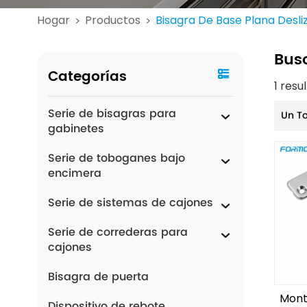
Hogar
Productos
Bisagra De Base Plana Desl
>
>
Bus
Categorías
1 res
Serie de bisagras para
Un T
gabinetes
Serie de toboganes bajo
encimera
Serie de sistemas de cajones
Serie de correderas para
cajones
Bisagra de puerta
Mont
Dispositivo de rebote