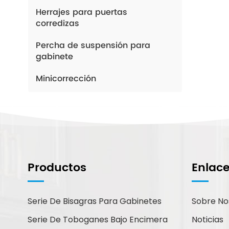
Herrajes para puertas
corredizas
Percha de suspensión para
gabinete
Minicorrección
¿Cómo Podemos
Ayudarte?
Productos
Enlac
Puede contactarnos de la forma
que le resulte más cómoda.
Estamos disponibles 24/7 por
Serie De Bisagras Para Gabinetes
Sobre No
correo electrónico o teléfono.
Serie De Toboganes Bajo Encimera
Noticias