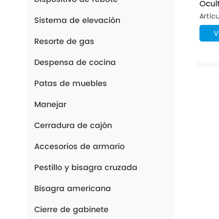
Ocul
Coci
Artíc
Sistema de elevación
De A
V
Resorte de gas
Despensa de cocina
Patas de muebles
Manejar
Cerradura de cajón
Accesorios de armario
Pestillo y bisagra cruzada
Bisagra americana
Cierre de gabinete