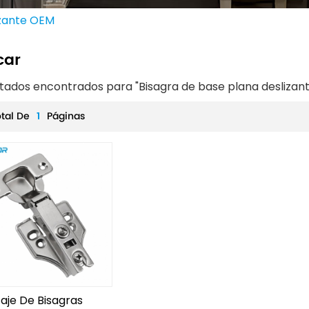
izante OEM
car
ultados encontrados para "Bisagra de base plana deslizan
otal De
1
Páginas
aje De Bisagras